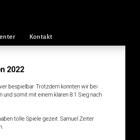
iven
enter
Kontakt
on 2022
hwer bespielbar. Trotzdem konnten wir bei
en und somit mit einem klaren 8:1 Sieg nach
aben tolle Spiele gezeit. Samuel Zeiter
n.