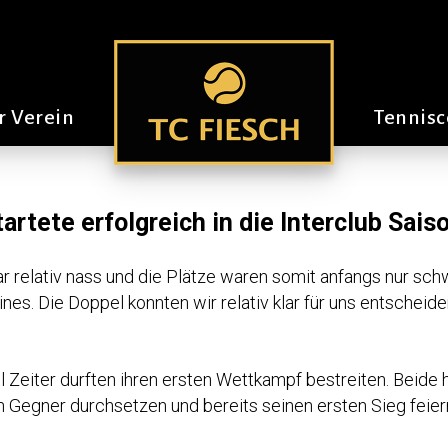
t in Zermatt der Akt
r Verein
Tennisc
artete erfolgreich in die Interclub Sais
war relativ nass und die Plätze waren somit anfangs nur sc
ines. Die Doppel konnten wir relativ klar für uns entscheid
eiter durften ihren ersten Wettkampf bestreiten. Beide h
en Gegner durchsetzen und bereits seinen ersten Sieg feier